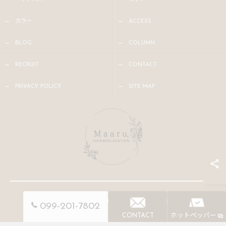
カラー
ACCESS
BLOG
COLUMN
RECRUIT
CONTACT
PRIVACY POLICY
SITE MAP
© 2026 鹿児島の美容院ならMaaru, ALL RIGHTS RESERVED.
099-201-7802
CONTACT
ホットペッパー