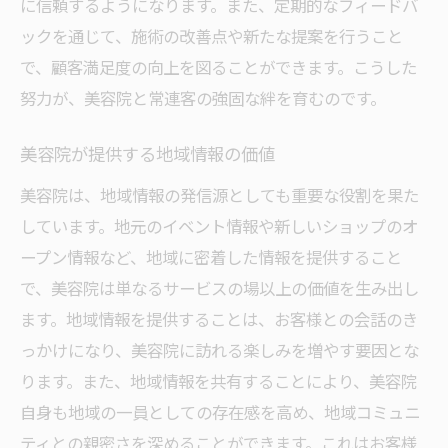
に信頼するようになります。また、定期的なフィードバ
地域の美容院で得られる特別な体験
ックを通じて、施術の改善点や新たな提案を行うこと
美容院での交流が視野を広げる
で、顧客満足度の向上を図ることができます。こうした
心を豊かにする美容院でのひと時
努力が、美容院と常連客の強固な絆を育むのです。
地域に根付く美容院での人との絆の強化
美容院が提供する地域情報の価値
美容院が育む長期的な関係性
美容院は、地域情報の発信源としても重要な役割を果た
美容院で繋がる人々の輪
しています。地元のイベント情報や新しいショップのオ
美容院での絆が生む地域活性化
ープン情報など、地域に密着した情報を提供すること
信頼が生むリピーターの増加
で、美容院は単なるサービスの場以上の価値を生み出し
美容院が提供するサポートが生む絆
ます。地域情報を提供することは、お客様との会話のき
地域に貢献する美容院の取り組み
っかけになり、美容院に訪れる楽しみを増やす要因とな
美容院での会話が生む豊かな人間関係
ります。また、地域情報を共有することにより、美容院
美容院での会話が生む心理的効果
自身も地域の一員としての存在感を高め、地域コミュニ
心を開く美容院の会話術
ティとの親密さを深めることができます。これはお客様