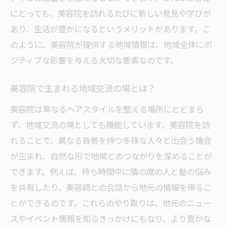
にとっても、美容院を訪れるたびに新しい発見や学びが
美容院での対話がもたらす親近感
あり、生活が豊かになるというメリットがあります。こ
会話を通じて育む互いの理解
のように、美容院が提供する地域情報は、地域全体にポ
美容院での会話がもたらす心のつながり
ジティブな影響を与える大切な要素なのです。
美容院での交流が外部への広がりを生む
美容院で生まれる地域交流の場とは？
美容院は単なるヘアスタイルを整える場所にとどまら
ず、地域交流の場としても機能しています。美容院を訪
れることで、異なる背景を持つ多様な人々と出会う機会
が生まれ、自然な形で地域とのつながりを深めることが
できます。例えば、待ち時間中に隣の席の人と髪の悩み
を共有したり、美容師との会話から地元の情報を得るこ
とができるのです。これらのやり取りは、地元のニュー
スやイベント情報を知るきっかけにもなり、より豊かな