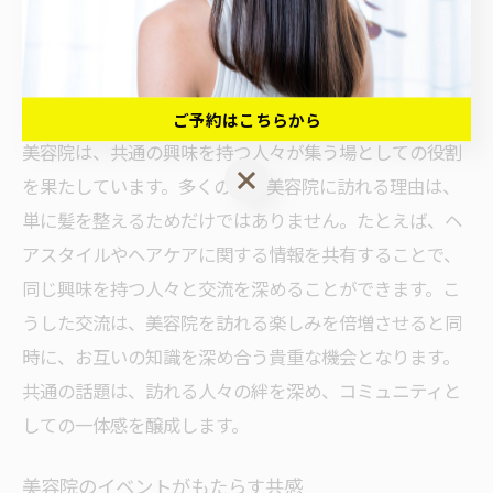
ながり
共通の興味を持つ人々との交流
ご予約はこちらから
美容院は、共通の興味を持つ人々が集う場としての役割
ご予約はこちらから
を果たしています。多くの方が美容院に訪れる理由は、
単に髪を整えるためだけではありません。たとえば、ヘ
アスタイルやヘアケアに関する情報を共有することで、
同じ興味を持つ人々と交流を深めることができます。こ
うした交流は、美容院を訪れる楽しみを倍増させると同
時に、お互いの知識を深め合う貴重な機会となります。
共通の話題は、訪れる人々の絆を深め、コミュニティと
しての一体感を醸成します。
美容院のイベントがもたらす共感