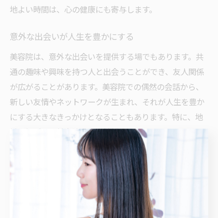
地よい時間は、心の健康にも寄与します。
意外な出会いが人生を豊かにする
美容院は、意外な出会いを提供する場でもあります。共
通の趣味や興味を持つ人と出会うことができ、友人関係
が広がることがあります。美容院での偶然の会話から、
新しい友情やネットワークが生まれ、それが人生を豊か
にする大きなきっかけとなることもあります。特に、地
域に根ざした美容院では、地域コミュニティの一員とし
てのつながりが深まり、日常生活の中で多くのメリット
を享受できるのです。
美容院での共通体験が生むつ