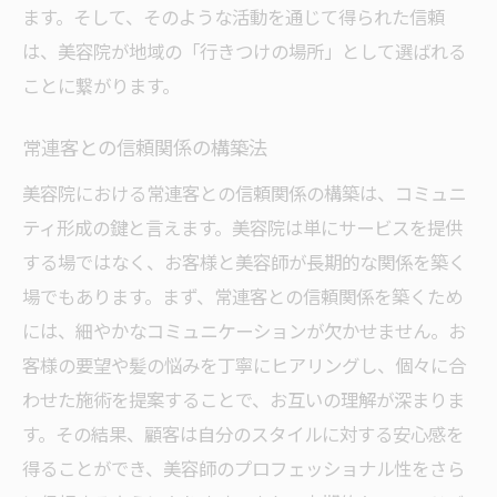
ます。そして、そのような活動を通じて得られた信頼
髪を整えるだけじゃない！美容院での新しい出
は、美容院が地域の「行きつけの場所」として選ばれる
会い
ことに繋がります。
美容院が提供する出会いの場とは？
お客様同士が築く新しい関係性
常連客との信頼関係の構築法
美容師との信頼関係が生む安心感
美容院における常連客との信頼関係の構築は、コミュニ
美容院がきっかけで始まる新しい交流
ティ形成の鍵と言えます。美容院は単にサービスを提供
美容院での出会いが新たなチャンスを生む
する場ではなく、お客様と美容師が長期的な関係を築く
初対面でも安心できる美容院の雰囲気
場でもあります。まず、常連客との信頼関係を築くため
美容院のコミュニティから得られる意義深い経
には、細やかなコミュニケーションが欠かせません。お
験
客様の要望や髪の悩みを丁寧にヒアリングし、個々に合
わせた施術を提案することで、お互いの理解が深まりま
美容院での経験が自己成長につながる理由
す。その結果、顧客は自分のスタイルに対する安心感を
コミュニティを通じた文化の学び
得ることができ、美容師のプロフェッショナル性をさら
美容院が提供する体験型イベントの魅力