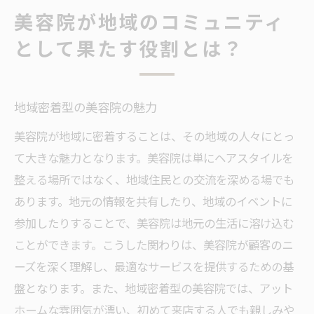
美容院で生まれる地域交流の場とは？
美容院が地域のコミュニティ
地域コミュニティにおける美容院の位置づ
として果たす役割とは？
け
美容院での交流がもたらす意外なメリット
美容院での会話がもたらすリフレッシュ効
地域密着型の美容院の魅力
果
美容院が地域に密着することは、その地域の人々にとっ
美容院を通じた新しい友人関係の構築
て大きな魅力となります。美容院は単にヘアスタイルを
整える場所ではなく、地域住民との交流を深める場でも
気軽なコミュニケーションが生む安心感
あります。地元の情報を共有したり、地域のイベントに
お客様同士の情報交換がもたらす利点
参加したりすることで、美容院は地元の生活に溶け込む
美容院での交流がストレス解消につながる
ことができます。こうした関わりは、美容院が顧客のニ
理由
ーズを深く理解し、最適なサービスを提供するための基
意外な出会いが人生を豊かにする
盤となります。また、地域密着型の美容院では、アット
美容院での共通体験が生むつながり
ホームな雰囲気が漂い、初めて来店する人でも親しみや