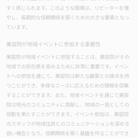
共通の興味を持つ人々との交流
すく感じられます。このような環境は、リピーターを増
美容院のイベントがもたらす共感
やし、長期的な信頼関係を築くための大きな要素となっ
共通体験が生む新しいコミュニティ
ています。
美容院が提供するワークショップの魅力
美容院が地域イベントに参加する重要性
施術を通じた感動体験の共有
美容院が地域イベントに参加することは、美容院がその
共通の話題が絆を深める
地域での存在感を高めるために非常に重要です。イベン
美容院がもたらす心地よいコミュニティの形成
トへの参加を通じて、美容院は新たな顧客との接点を持
美容院が提供するリラックス空間の重要性
つことができ、多様なニーズに応えるための情報を収集
美容院での癒しの時間がもたらす影響
することができます。また、地域イベントを通じて美容
安心して過ごせる場所としての美容院
院は地元のコミュニティに貢献し、地域の一員としての
心地よい雰囲気が会話を弾ませる理由
役割を果たすことができます。イベント参加は、美容院
美容院での共感がもたらす安心感
のスタッフが地域住民とのコミュニケーションを深める
良い機会となり、信頼関係を築く基盤を作ることができ
継続的な訪問が生むコミュニティ感