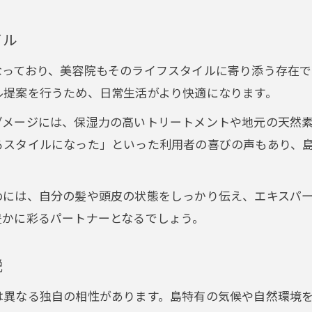
美容院ならではの上質ケアで変化を実感
美容院で得られる自信と新しい自分発見
イル
美容院のケアで毎日がもっと楽しくなる秘訣
なっており、美容院もそのライフスタイルに寄り添う存在で
ル提案を行うため、日常生活がより快適になります。
ダメージには、保湿力の高いトリートメントや地元の天然
るスタイルになった」といった利用者の喜びの声もあり、
めには、自分の髪や頭皮の状態をしっかり伝え、エキスパ
豊かに彩るパートナーとなるでしょう。
説
は異なる独自の相性があります。島特有の気候や自然環境