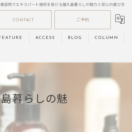
美容院でエキスパート施術を受ける屋久島暮らしの魅力と安心の選び方
CONTACT
ご予約
FEATURE
ACCESS
BLOG
COLUMN
髪質改善
縮毛矯正
ヘッドスパ
久島暮らしの魅
カット
カラー