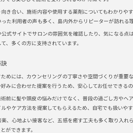
屋久島美容室iloで話題の自然派施術とは
り向き合い、施術内容や使用する薬剤についてもわかりやす
いった利用者の声も多く、島内外からリピーターが訪れる
オーガニック派が選ぶ美容院の選択基準
美容院利用で実感するオーガニック効果
や公式サイトでサロンの雰囲気を確認したり、気になる点
丁寧なカウンセリングが安心の理由とは
して、多くの方に支持されています。
美容院の丁寧なカウンセリングで安心実感
ご予約はこちらから
ご予約はこちらから
美容院カウンセリングで理想のヘア実現へ
秘訣
安心して通える美容院選びのカギは対話力
すためには、カウンセリングの丁寧さや空間づくりが重要
美容院で感じる親身な提案が満足度アップ
や好みに合わせた提案を行うため、安心してお任せできるの
カウンセリング重視の美容院が選ばれる理由
施術前に髪や頭皮の悩みだけでなく、普段の過ごし方やヘ
毎日が楽しくなる美容院での極上ケア
イルやケア方法を提案してもらえるため、自宅でも扱いやす
美容院の極上ケアで毎日が輝く理由とは
音楽、心地よい接客など、五感を癒す工夫も多く取り入れ
美容院活用で日常のヘアケアが変わる体験
ことができます。