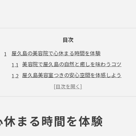
目次
屋久島の美容院で心休まる時間を体験
美容院で屋久島の自然と癒しを味わうコツ
屋久島美容室つきの安心空間を体感しよう
美容院選びで大切なリラックス時間の秘訣
美容院で心安らぐ屋久島流ライフスタイル
美容院と屋久島暮らしの相性を徹底解説
自然環境になじむ美容院の選び方を解説
心休まる時間を体験
美容院選びは屋久島の自然調和が決め手に