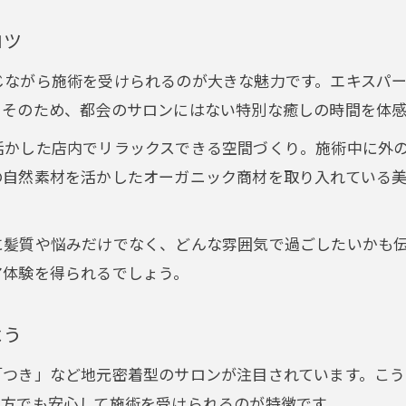
美容院で自然派志向を叶える選び方ガイド
コツ
美容院と自然暮らしが両立する秘訣を紹介
屋久島に合う美容院の見極めポイントとは
じながら施術を受けられるのが大きな魅力です。エキスパ
。そのため、都会のサロンにはない特別な癒しの時間を体感
美容院選びで考慮すべき屋久島の特性とは
髪質や悩みに寄り添うエキスパートの技
活かした店内でリラックスできる空間づくり。施術中に外
の自然素材を活かしたオーガニック商材を取り入れている
美容院で髪質改善に導くエキスパート技術
お悩み対応の美容院選びが屋久島で大切な理由
美容院で叶えるパーソナルケアの魅力とは
に髪質や悩みだけでなく、どんな雰囲気で過ごしたいかも
ア体験を得られるでしょう。
エキスパート美容院で相談しやすい雰囲気作り
髪の悩み解決は美容院選びから始まります
よう
オーガニック志向派に嬉しい美容院活用術
オーガニック美容院で安心ヘアケアを体験
「つき」など地元密着型のサロンが注目されています。こ
の方でも安心して施術を受けられるのが特徴です。
美容院活用で叶うナチュラル志向の毎日