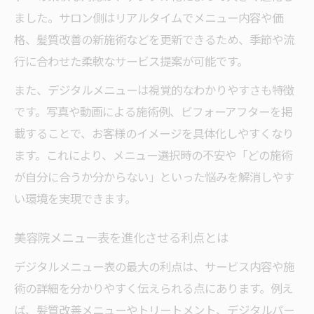
ました。サロン側はリアルタイムでメニュー内容や価
美容院で髪質改善に役立つ提案方法とは
格、髪質改善の新施術などを更新できるため、季節や流
美容院の髪質改善メニュー選び方のコツ
行に合わせた柔軟なサービス提案が可能です。
美容院トリートメントで理想の髪質へ導く
また、デジタルメニューは視覚的なわかりやすさも特徴
美容院で迷わない髪質改善提案の秘訣
です。写真や動画による施術例、ビフォーアフターを掲
美容院のメニュー表でケア施術の魅力発信
載することで、お客様のイメージを具体化しやすくなり
美容院で話題の髪質改善メニュー種類紹介
ます。これにより、メニュー選択時の不安や「どの施術
選ばれる美容院のメニュー表づくりのコツ
が自分に合うか分からない」といった悩みを解消しやす
美容院の分かりやすいメニュー表の作り方
い環境を実現できます。
美容院メニュー表でトレンド提案を実現
美容院メニュー表を進化させる利点とは
美容院メニュー種類と値段の見せ方工夫
デジタルメニュー表の最大の利点は、サービス内容や施
美容院で選びやすいメニュー表の重要性
術の詳細を分かりやすく伝えられる点にあります。例え
美容院のトリートメント魅力を引き出す表
ば、髪質改善メニューやトリートメント、デジタルパー