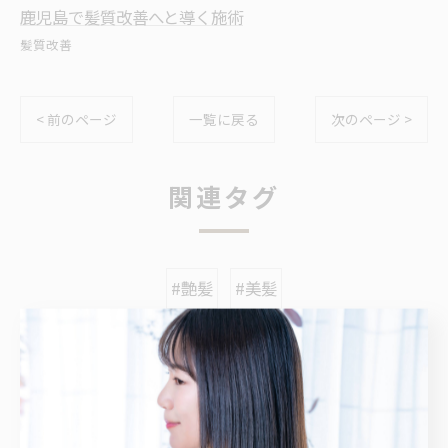
鹿児島で髪質改善へと導く施術
髪質改善
< 前のページ
一覧に戻る
次のページ >
関連タグ
#艶髪
#美髪
カテゴリー
Categories
全てのカテゴリー