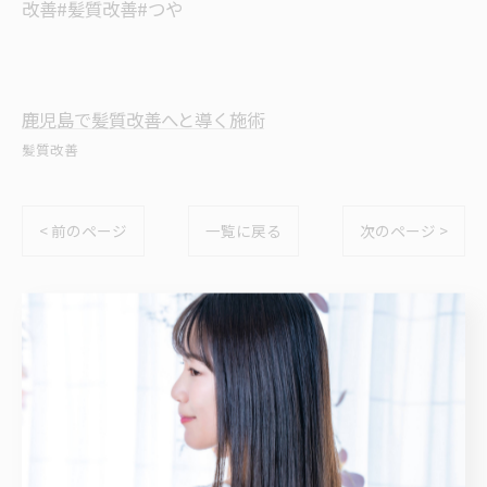
改善#髪質改善#つや
鹿児島で髪質改善へと導く施術
髪質改善
< 前のページ
一覧に戻る
次のページ >
カテゴリー
Categories
全てのカテゴリー
髪質改善
縮毛矯正